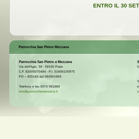
ENTRO IL
Parrocchia San Pietro Mezzana
Parrocchia San Pietro a Mezzana
S
Via dell’Agio, 59 - 59100 Prato
V
C.F. 92005070484 - P.I. 01606150975
PO – 455164 del 06/09/1993
T
Telefono e fax 0574 591684
e
info@parrocchiamezzana.it
s