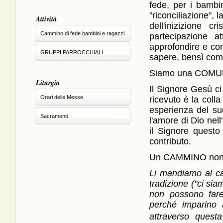
fede, per i bambin
"riconciliazione",
Attività
dell'inizizione 
Cammino di fede bambini e ragazzi
partecipazione a
approfondire e co
GRUPPI PARROCCHIALI
sapere, bensì com
Siamo una COMU
Liturgia
Il Signore Gesù ci
Orari delle Messe
ricevuto è la coll
esperienza del su
Sacramenti
l'amore di Dio nel
il Signore questo
contributo.
Un CAMMINO non s
Li mandiamo al ca
tradizione ("ci si
non possono fare
perché imparino 
attraverso quest