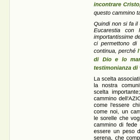
incontrare Crist
questo cammino tant
Quindi non si fa i
Eucarestia con
importantissime d
ci permettono di 
continua, perché
l
di Dio e lo man
testimonianza 
La scelta associat
la nostra comuni
scelta importante
cammino dell'AZIO
come l'essere chi
come noi, un camm
le sorelle che vog
cammino di fede 
essere un peso d
serena, che compo